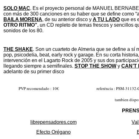
SOLO MAC
. Es el proyecto personal de MANUEL BERNABEU,
con más de 300 canciones en su haber que se define como “al
BAILA MORENA
, de su anterior disco y
A TU LADO
que es e
OTRO RITMO”
, un CD repleto de temas frescos y sencillos 
sonidos de los 80.
THE SHAKE
. Son un cuarteto de Almeria que se define a sí 
pop, psicodelia, beat, early rock y garage. En su corta histor
intervención en el Lagarto Rock de 2005 y sus dos participa
llegando siempre a semifinales.
STOP THE SHOW
y
CAN’T 
adelanto de su primer disco
PVP recomendado : 10€
referéncia : PSM-31132-
tambien dispo
PRENS
librepensadores.com
Val
Efecto Orégano
E