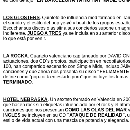
edición de lujo
“EN BARCELONA YA NO HAY NADIE COM
LOS GLOSTERS
. Quinteto de influencia mod formado en Ta
el sonido y el estilo del pop ye-yé y beat de los grupos españ
Escuchar sus discos o asistir a sus conciertos supone un agr
indiferente.
JUEGO A TRES
ya se incluía en su anterior disc
lo que está por venir.
LA ROCKA
. Cuarteto valenciano capitaneado por DAVID ONC
actuaciones, dos CD’s propios, participación en recopilatorio
100, han compartido escenario con Simple Mids, incluso J
canciones y que ahora nos presenta su disco
“FELIZMENTE
define como “pop-rock en estado puro” que incluye los temas
TERMINADO
.
HOTEL NEBRASKA
. Un sexteto formado en Valencia en 20
que hacen rock sin etiquetas infuenciado por el rock y el rithm
canciones que nos presentan
COMO LAS OLAS DEL MAR
INGLES
se incluyen en su CD
“ATAQUE DE REALIDAD”
, 
estilo de vida actual con una mezcla de potencia y elegancia.