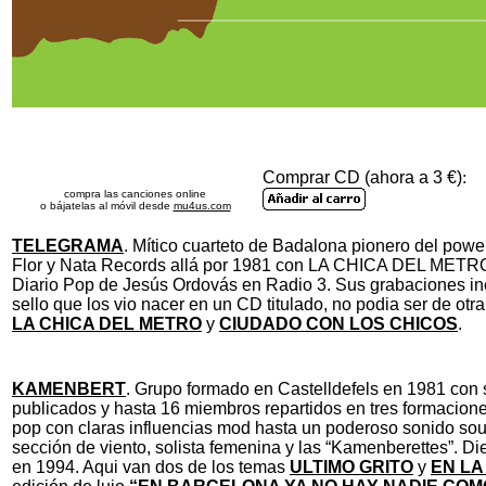
Comprar CD (ahora a 3 €)
:
compra las canciones online
o bájatelas al móvil desde
mu4us.com
TELEGRAMA
. Mítico cuarteto de Badalona pionero del powe
Flor y Nata Records allá por 1981 con LA CHICA DEL METRO, 
Diario Pop de Jesús Ordovás en Radio 3. Sus grabaciones iné
sello que los vio nacer en un CD titulado, no podia ser de otr
LA CHICA DEL METRO
y
CIUDADO CON LOS CHICOS
.
KAMENBERT
. Grupo formado en Castelldefels en 1981 con s
publicados y hasta 16 miembros repartidos en tres formacione
pop con claras influencias mod hasta un poderoso sonido sou
sección de viento, solista femenina y las “Kamenberettes”. Die
en 1994. Aqui van dos de los temas
ULTIMO GRITO
y
EN LA