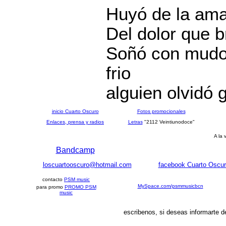
Huyó de la ama
Del dolor que b
Soñó con mudos
frio
alguien olvid
inicio Cuarto Oscuro
Fotos promocionales
Enlaces, prensa y radios
Letras
"2112 Veintiunodoce"
A la 
Bandcamp
loscuartooscuro@hotmail.com
facebook Cuarto Oscu
contacto
PSM music
MySpace.com/psmmusicbcn
para promo
PROMO PSM
music
escribenos, si deseas informarte 