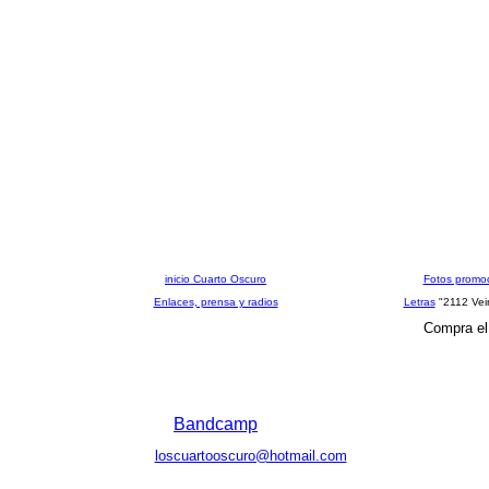
inicio Cuarto Oscuro
Fotos promo
Enlaces, prensa y radios
Letras
"2112 Vei
Compra el 
Bandcamp
loscuartooscuro@hotmail.com