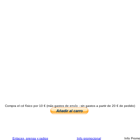
Compra el cd físico por 10 € (más gastos de envío - sin gastos a partir de 20 € de pedido)
Enlaces, prensa y radios
Info promocional
Info Prom