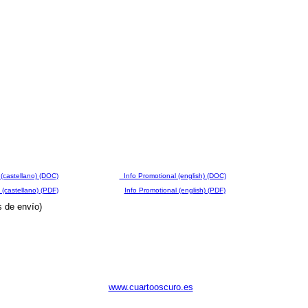
(castellano) (DOC)
Info Promotional (english) (DOC)
 (castellano) (PDF)
Info Promotional (english) (PDF)
s de envío)
www.cuartooscuro.es