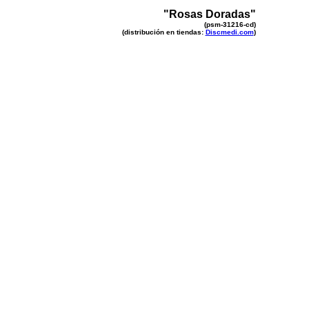
"Rosas Doradas"
(psm-31216-cd)
(distribución en tiendas:
Discmedi.com
)