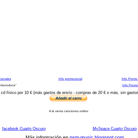
cionales
Info promocional
Info Promo 
ntiunodoce"
Info Promo
cd físico por 10 € (más gastos de envío - compras de 20 € o más, sin gasto
A la venta canciones online:
facebook Cuarto Oscuro
MySpace Cuarto Oscuro
Más información en
psm-music.blogspot.com