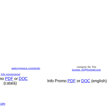
contacto Sic Trío
www.myspace.com/sictrio
luceisa_63@hotmail.com
Info promocional
mo
PDF
or
DOC
Info Promo
PDF
or
DOC
(english)
(català)
com