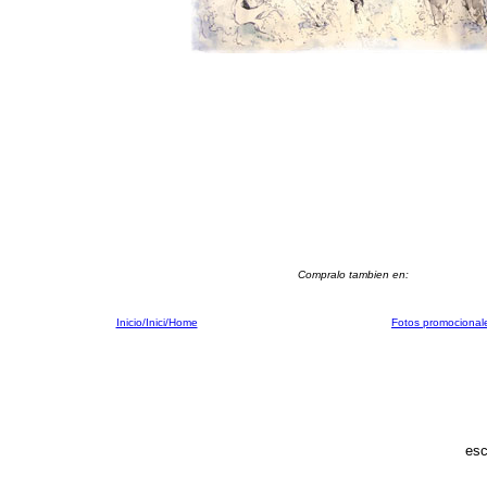
Compralo tambien en:
Inicio/Inici/Home
Fotos promocional
esc