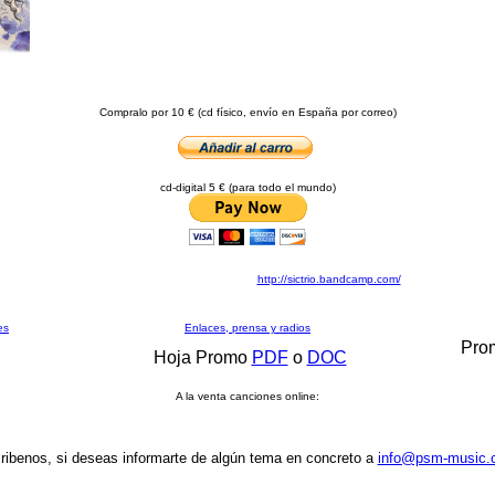
Compralo por 10 € (cd físico, envío en España por correo)
cd-digital 5 € (para todo el mundo)
http://sictrio.bandcamp.com/
es
Enlaces, prensa y radios
Pro
Hoja Promo
PDF
o
DOC
A la venta canciones online:
ribenos, si deseas informarte de algún tema en concreto a
info@psm-music.